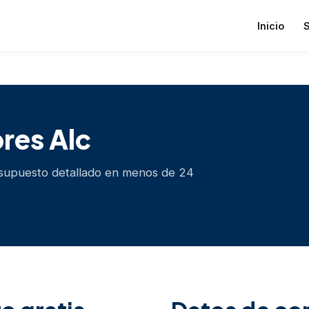
Inicio
S
res Alc
esupuesto detallado en menos de 24