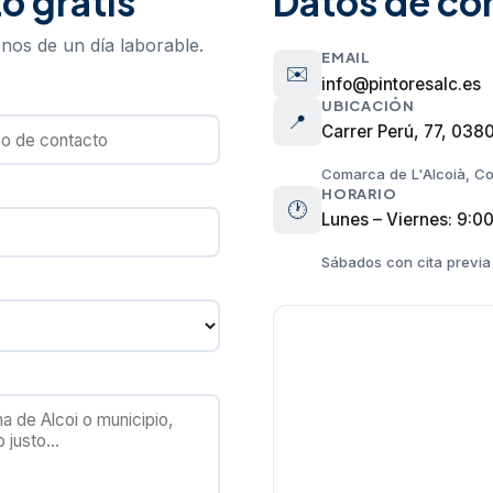
o gratis
Datos de co
nos de un día laborable.
EMAIL
✉️
info@pintoresalc.es
UBICACIÓN
📍
Carrer Perú, 77, 0380
Comarca de L'Alcoià, Co
HORARIO
🕐
Lunes – Viernes: 9:0
Sábados con cita previa