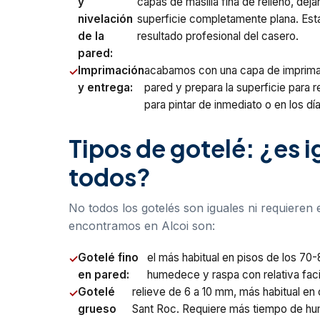
y
capas de masilla fina de relleno, dej
nivelación
superficie completamente plana. Esta 
de la
resultado profesional del casero.
pared:
Imprimación
acabamos con una capa de imprimación
y entrega:
pared y prepara la superficie para re
para pintar de inmediato o en los dí
Tipos de gotelé: ¿es ig
todos?
No todos los gotelés son iguales ni requieren 
encontramos en Alcoi son:
Gotelé fino
el más habitual en pisos de los 70
en pared:
humedece y raspa con relativa facili
Gotelé
relieve de 6 a 10 mm, más habitual en 
grueso
Sant Roc. Requiere más tiempo de hum