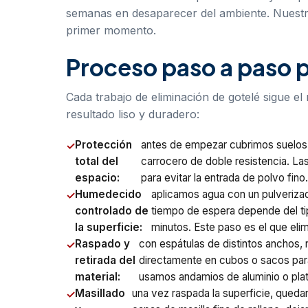
semanas en desaparecer del ambiente. Nuestr
primer momento.
Proceso paso a paso p
Cada trabajo de eliminación de gotelé sigue e
resultado liso y duradero:
Protección
antes de empezar cubrimos suelos, 
total del
carrocero de doble resistencia. La
espacio:
para evitar la entrada de polvo fino
Humedecido
aplicamos agua con un pulverizado
controlado de
tiempo de espera depende del tip
la superficie:
minutos. Este paso es el que eli
Raspado y
con espátulas de distintos anchos,
retirada del
directamente en cubos o sacos para
material:
usamos andamios de aluminio o plat
Masillado
una vez raspada la superficie, queda