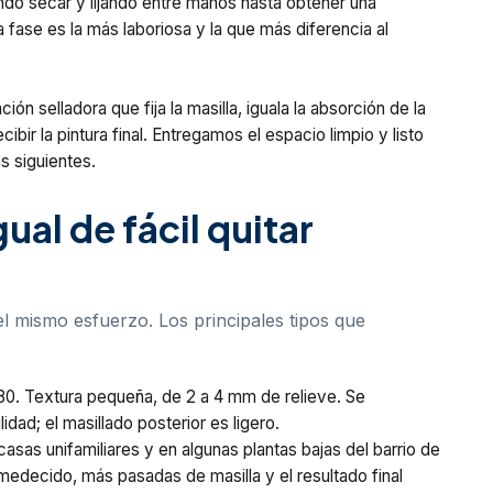
ando secar y lijando entre manos hasta obtener una
fase es la más laboriosa y la que más diferencia al
 selladora que fija la masilla, iguala la absorción de la
cibir la pintura final. Entregamos el espacio limpio y listo
as siguientes.
ual de fácil quitar
el mismo esfuerzo. Los principales tipos que
-80. Textura pequeña, de 2 a 4 mm de relieve. Se
dad; el masillado posterior es ligero.
casas unifamiliares y en algunas plantas bajas del barrio de
edecido, más pasadas de masilla y el resultado final