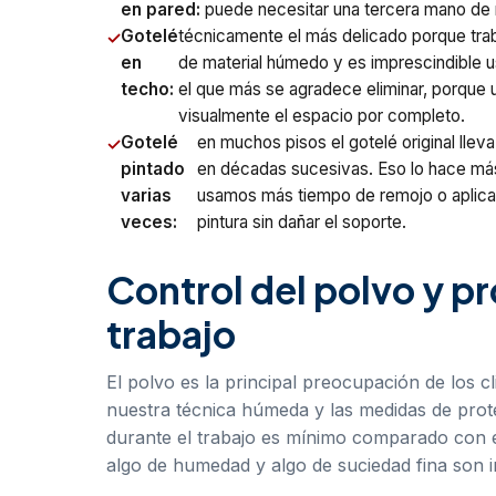
en pared:
puede necesitar una tercera mano de r
Gotelé
técnicamente el más delicado porque trab
en
de material húmedo y es imprescindible u
techo:
el que más se agradece eliminar, porque u
visualmente el espacio por completo.
Gotelé
en muchos pisos el gotelé original llev
pintado
en décadas sucesivas. Eso lo hace má
varias
usamos más tiempo de remojo o aplica
veces:
pintura sin dañar el soporte.
Control del polvo y p
trabajo
El polvo es la principal preocupación de los c
nuestra técnica húmeda y las medidas de prote
durante el trabajo es mínimo comparado con e
algo de humedad y algo de suciedad fina son 