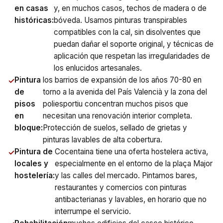
en casas
y, en muchos casos, techos de madera o de
históricas:
bóveda. Usamos pinturas transpirables
compatibles con la cal, sin disolventes que
puedan dañar el soporte original, y técnicas de
aplicación que respetan las irregularidades de
los enlucidos artesanales.
Pintura
los barrios de expansión de los años 70-80 en
de
torno a la avenida del País Valencià y la zona del
pisos
poliesportiu concentran muchos pisos que
en
necesitan una renovación interior completa.
bloque:
Protección de suelos, sellado de grietas y
pinturas lavables de alta cobertura.
Pintura de
Cocentaina tiene una oferta hostelera activa,
locales y
especialmente en el entorno de la plaça Major
hostelería:
y las calles del mercado. Pintamos bares,
restaurantes y comercios con pinturas
antibacterianas y lavables, en horario que no
interrumpe el servicio.